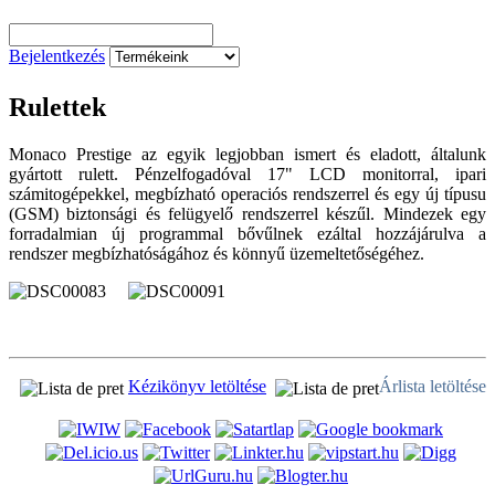
Bejelentkezés
Rulettek
Monaco Prestige az egyik legjobban ismert és eladott, általunk
gyártott rulett. Pénzelfogadóval 17" LCD monitorral, ipari
számitogépekkel, megbízható operaciós rendszerrel és egy új típusu
(GSM) biztonsági és felügyelő rendszerrel készűl. Mindezek egy
forradalmian új programmal bővűlnek ezáltal hozzájárulva a
rendszer megbízhatóságához és könnyű üzemeltetőségéhez.
Kézikönyv letöltése
Árlista letöltése